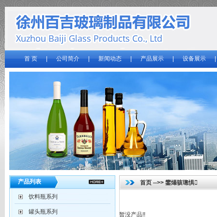
首 页
|
公司简介
|
新闻动态
|
产品展示
|
设备展示
产品列表
首页
-->>
鐢熶骇璁惧
饮料瓶系列
罐头瓶系列
暂没产品!!