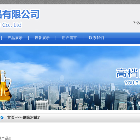
7*
|
产品展示
|
设备展示
|
用户留言
|
联系我们
首页
-->>
鑳跺泭鐡?
产品!!